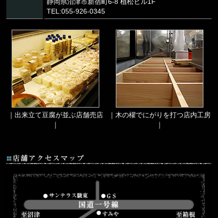
静岡県沼津市新宿町6-8 植松ビル1F
TEL:055-926-0345
｜出来立て豆腐が並ぶ店舗売店
｜木の櫂でにがりを打つ店内工房
｜
｜